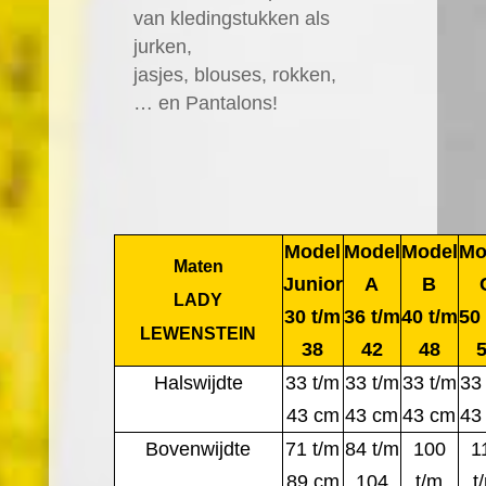
van kledingstukken als
jurken,
jasjes, blouses, rokken,
… en Pantalons!
Model
Model
Model
Mo
Maten
Junior
A
B
LADY
30 t/m
36 t/m
40 t/m
50
LEWENSTEIN
38
42
48
Halswijdte
33 t/m
33 t/m
33 t/m
33
43 cm
43 cm
43 cm
43
Bovenwijdte
71 t/m
84 t/m
100
1
89 cm
104
t/m
t