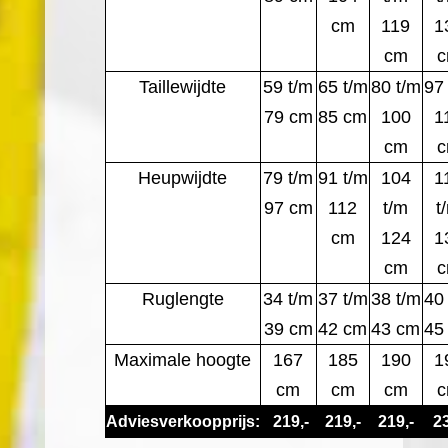
cm
119
1
cm
Taillewijdte
59 t/m
65 t/m
80 t/m
97
79 cm
85 cm
100
1
cm
Heupwijdte
79 t/m
91 t/m
104
1
97 cm
112
t/m
t
cm
124
1
cm
Ruglengte
34 t/m
37 t/m
38 t/m
40
39 cm
42 cm
43 cm
45
Maximale hoogte
167
185
190
1
cm
cm
cm
Adviesverkoopprijs:
219,-
219,-
219,-
23