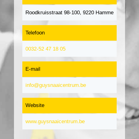
Roodkruisstraat 98-100, 9220 Hamme
Telefoon
0032-52 47 18 05
E-mail
info@guysnaaicentrum.be
Website
www.guysnaaicentrum.be